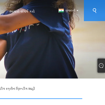
ગુજરાતી
અમારો સંપર્ક કરો
ીંગ સ્ક્રીન પ્રિન્ટીંગ શાહી