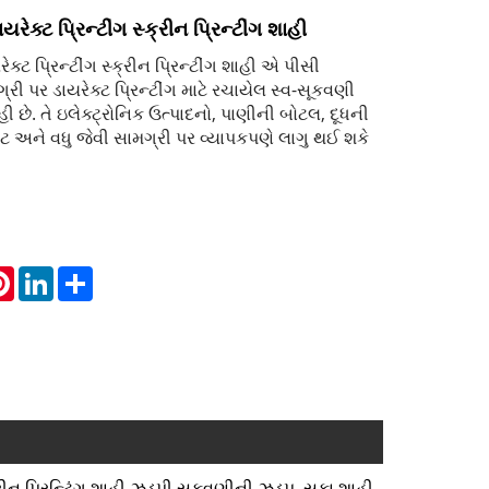
રેક્ટ પ્રિન્ટીંગ સ્ક્રીન પ્રિન્ટીંગ શાહી
ક્ટ પ્રિન્ટીંગ સ્ક્રીન પ્રિન્ટીંગ શાહી એ પીસી
ગ્રી પર ડાયરેક્ટ પ્રિન્ટીંગ માટે રચાયેલ સ્વ-સૂકવણી
શાહી છે. તે ઇલેક્ટ્રોનિક ઉત્પાદનો, પાણીની બોટલ, દૂધની
ેટ અને વધુ જેવી સામગ્રી પર વ્યાપકપણે લાગુ થઈ શકે
atsApp
Pinterest
LinkedIn
Share
્રીન પ્રિન્ટિંગ શાહી ઝડપી સૂકવણીની ઝડપ, સૂકા શાહી