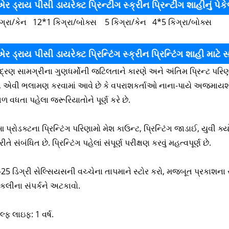
ર ડ્રાય પીસી ડાયરેક્ટ પ્રિન્ટીંગ સ્ક્રીન પ્રિન્ટીંગ શાહીનું પેક
િગ્રા/કેન 12*1 કિગ્રા/બોક્સ 5 કિગ્રા/કેન 4*5 કિગ્રા/બોક્સ
ર ડ્રાય પીસી ડાયરેક્ટ પ્રિન્ટિંગ સ્ક્રીન પ્રિન્ટિંગ શાહી માટ
ુદ્રણ સામગ્રીના ગુણધર્મોની જટિલતાને કારણે અને અંતિમ પ્રિન્ટ પરિણામ
ે, એવી ભલામણ કરવામાં આવે છે કે વપરાશકર્તાઓ નાના-પાયે અજમાયશ કર
વધતા પહેલા જરૂરિયાતોને પૂર્ણ કરે છે.
 પ્રોડક્ટના પ્રિન્ટિંગ પરિણામો મેશ કાઉન્ટ, પ્રિન્ટિંગ જાડાઈ, યુવી ક
રીતે સંબંધિત છે. પ્રિન્ટિંગ પહેલાં સંપૂર્ણ પરીક્ષણ કરવું મહત્વપૂર્ણ છે.
-25 ડિગ્રી સેલ્સિયસની વચ્ચેના તાપમાને સ્ટોર કરો, મજબૂત પ્રકાશન
કલીના સંપર્કને અટકાવો.
ેલ્ફ લાઇફ: 1 વર્ષ.