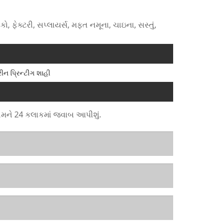
દકો, ફેક્ટરી, સપ્લાયર્સ, મફત નમૂના, ચાઇના, સસ્તું,
રીન પ્રિન્ટીંગ શાહી
 તમને 24 કલાકમાં જવાબ આપીશું.