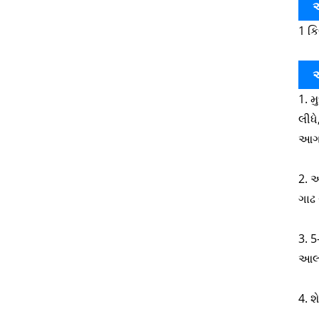
એ
1 ક
એ
1. મ
લીધ
આગળ 
2. આ
ગાઢ 
3. 5
આલ્
4. શ