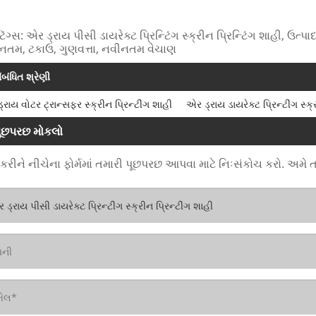
ટૅગ્સ: એર ડ્રાય પીસી ડાયરેક્ટ પ્રિન્ટિંગ સ્ક્રીન પ્રિન્ટિંગ શાહી, ઉત્પા
નતમ, ટકાઉ, ગુણવત્તા, નવીનતમ વેચાણ
ંબંધિત શ્રેણી
્રાય વોટર ટ્રાન્સફર સ્ક્રીન પ્રિન્ટીંગ શાહી
એર ડ્રાય ડાયરેક્ટ પ્રિન્ટીંગ સ્ક્
ૂછપરછ મોકલો
 કરીને નીચેના ફોર્મમાં તમારી પૂછપરછ આપવા માટે નિઃસંકોચ કરો. અમે