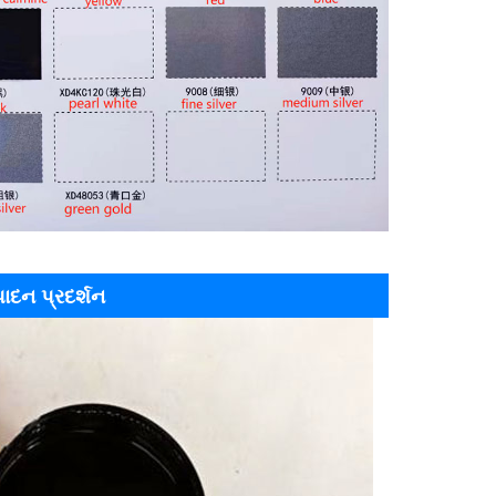
્પાદન પ્રદર્શન