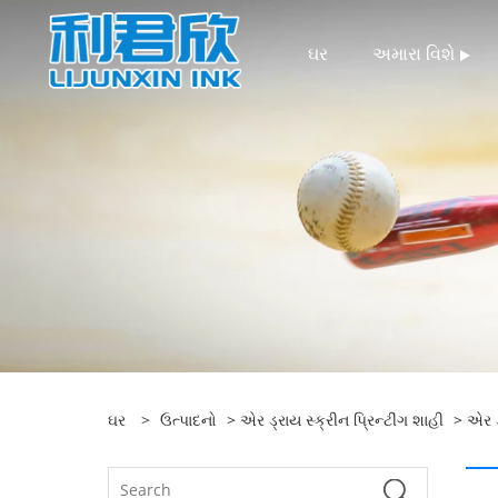
ઘર
અમારા વિશે
ઘર
>
ઉત્પાદનો
>
એર ડ્રાય સ્ક્રીન પ્રિન્ટીંગ શાહી
>
એર ડ્