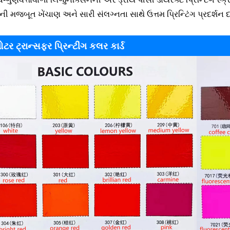
ની મજબૂત ખેંચાણ અને સારી સંલગ્નતા સાથે ઉત્તમ પ્રિન્ટિંગ પ્રદર્શન દર્
ોટર ટ્રાન્સફર પ્રિન્ટીંગ કલર કાર્ડ