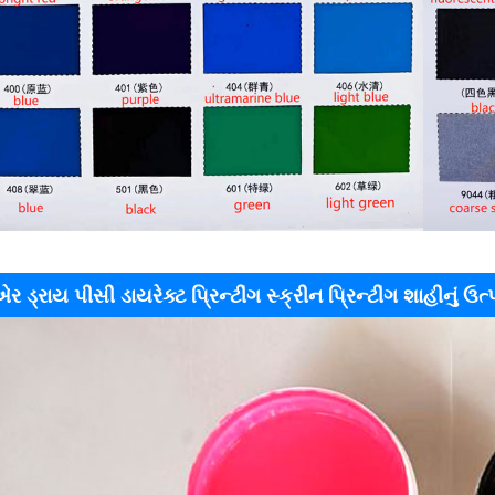
ર ડ્રાય પીસી ડાયરેક્ટ પ્રિન્ટીંગ સ્ક્રીન પ્રિન્ટીંગ શાહીનું ઉત