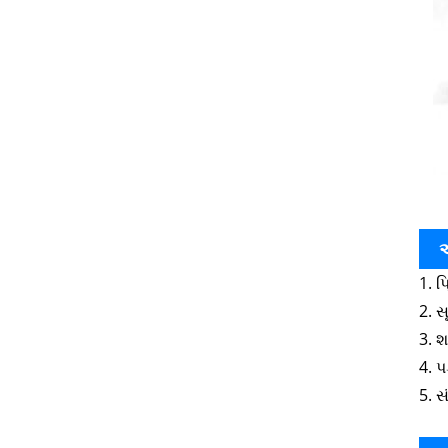
એ
1. પ
2. 
3. શ
4. પ
5. સ