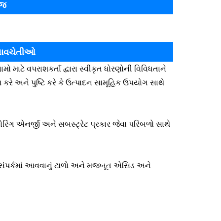
ેજ
ે સાવચેતીઓ
ો માટે વપરાશકર્તા દ્વારા સ્વીકૃત ધોરણોની વિવિધતાને
ે અને પુષ્ટિ કરે કે ઉત્પાદન સામૂહિક ઉપયોગ સાથે
્યોરિંગ એનર્જી અને સબસ્ટ્રેટ પ્રકાર જેવા પરિબળો સાથે
ા સંપર્કમાં આવવાનું ટાળો અને મજબૂત એસિડ અને