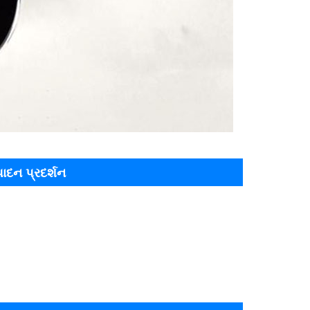
્પાદન પ્રદર્શન