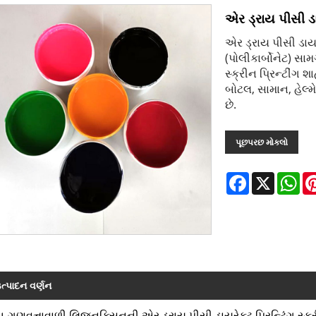
એર ડ્રાય પીસી ડાય
એર ડ્રાય પીસી ડાયરે
(પોલીકાર્બોનેટ) સામ
સ્ક્રીન પ્રિન્ટીંગ 
બોટલ, સામાન, હેલ્મ
છે.
પૂછપરછ મોકલો
Facebook
X
Wh
ત્પાદન વર્ણન
-ગુણવત્તાવાળી લિજુનક્સિનની એર ડ્રાય પીસી ડાયરેક્ટ પ્રિન્ટિંગ સ્ક