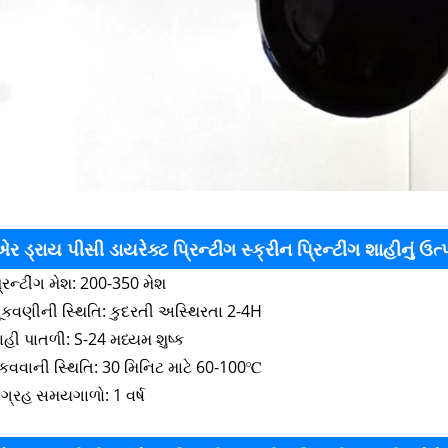
ર ડ્રાય પીસી ડાયરેક્ટ પ્રિન્ટીંગ સ્ક્રીન પ્રિન્ટીંગ શાહીનું ઉત
્રિન્ટીંગ મેશ: 200-350 મેશ
સૂકવણીની સ્થિતિ: કુદરતી અસ્થિરતા 2-4H
ાહી પાતળી: S-24 મધ્યમ શુષ્ક
કવવાની સ્થિતિ: 30 મિનિટ માટે 60-100℃
ંગ્રહ સમયગાળો: 1 વર્ષ