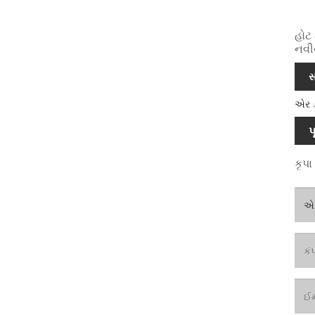
હોટ 
નવી
સ
એર ડ
પ
કૃપા