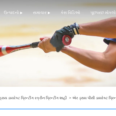
ઉત્પાદનો
સમાચાર
કેસ વિડિઓ
પૂછપરછ મોકલો
રાય ડાયરેક્ટ પ્રિન્ટીંગ સ્ક્રીન પ્રિન્ટીંગ શાહી
> એર ડ્રાય પીસી ડાયરેક્ટ પ્રિન્ટ