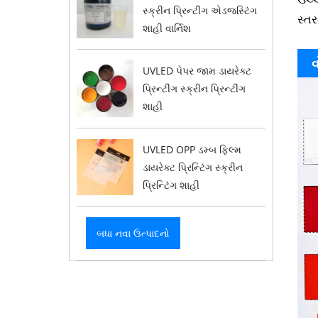
સ્ક્રીન પ્રિન્ટીંગ એડજસ્ટિંગ
સ્તર
શાહી વાર્નિશ
વ
UVLED પેપર જામ ડાયરેક્ટ
પ્રિન્ટીંગ સ્ક્રીન પ્રિન્ટીંગ
શાહી
UVLED OPP ડમ્બ ફિલ્મ
ડાયરેક્ટ પ્રિન્ટિંગ સ્ક્રીન
પ્રિન્ટિંગ શાહી
બધા નવા ઉત્પાદનો