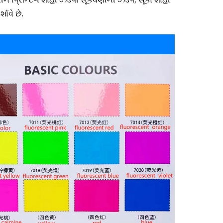
શાવે છે.