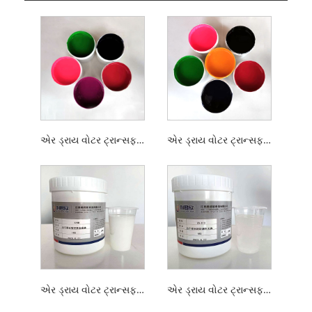
એર ડ્રાય વોટર ટ્રાન્સફર સ્ક્રીન પ્રિન્ટીંગ ગ્લાસ ઇંક
એર ડ્રાય વોટર ટ્રાન્સફર સ્ક્રીન પ્રિન્ટીંગ સિરામિક શાહી
એર ડ્રાય વોટર ટ્રાન્સફર સ્ક્રીન પ્રિન્ટિંગ ગોલ્ડ સ્ટેમ્પિંગ પ્રાઈમર
એર ડ્રાય વોટર ટ્રાન્સફર પ્રિન્ટિંગ સ્ક્રીન કલર એડજસ્ટિંગ વાર્નિશ