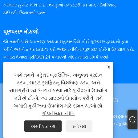
સરનામું:
હુએટ નોર્થ રોડ, ઝિંગહુઓ ઇન્ડસ્ટ્રીયલ પાર્ક, યોંગક્સિયુ
કાઉન્ટી, જિયાંગસી પ્રાંત
પૂછપરછ મોકલો
જો તમારી પાસે અવતરણ અથવા સહકાર વિશે કોઈ પૂછપરછ હોય, તો કૃપા
કરીને અમને # પર ઇમેઇલ કરો અથવા નીચેના પૂછપરછ ફોર્મનો ઉપયોગ કરો.
અમારા વેચાણ પ્રતિનિધિ 24 કલાકની અંદર તમારો સંપર્ક કરશે.
X
હવે પૂછપરછ
અમે તમને બહેતર બ્રાઉઝિંગ અનુભવ પ્રદાન
કરવા, સાઇટ ટ્રાફિકનું વિશ્લેષણ કરવા અને
સામગ્રીને વ્યક્તિગત કરવા માટે કૂકીઝનો ઉપયોગ
કરીએ છીએ. આ સાઇટનો ઉપયોગ કરીને, તમે
Links
Sitemap
RSS
XML
ગોપનીયતા નીતિ
અમારી કૂકીઝના ઉપયોગ માટે સંમત થાઓ છો.
ગોપનીયતા નીતિ
કૉપિરાઇટ © 2023 Jiangxi Lijunxin Technology Co., Ltd. - UVLED વોટર ટ્રાન્સફર
પ્રિન્ટિંગ શાહી, ડાયરેક્ટ પ્રિન્ટિંગ શાહી, સ્ક્રીન પ્રિન્ટિંગ શાહી - સર્વાધિકાર સુરક્ષિત.
અસ્વીકાર કરો
સ્વીકારો