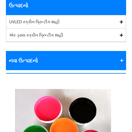
ઉત્પાદનો
UVLED સ્ક્રીન પ્રિન્ટીંગ શાહી
એર ડ્રાય સ્ક્રીન પ્રિન્ટીંગ શાહી
નવા ઉત્પાદનો