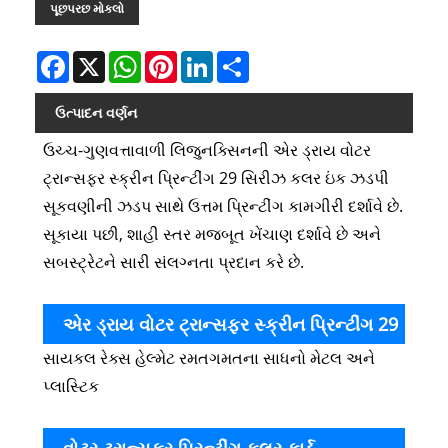
પૂછપરછ મોકલો
Facebook
X
WhatsApp
Pinterest
LinkedIn
Share
ઉત્પાદન વર્ણન
ઉચ્ચ-ગુણવત્તાવાળી લિજુનક્સિનની એર ડ્રાય વોટર
ટ્રાન્સફર સ્ક્રીન પ્રિન્ટીંગ 29 સિરીઝ કલર ઇંક ઝડપી
સૂકવણીની ઝડપ સાથે ઉત્તમ પ્રિન્ટીંગ કામગીરી દર્શાવે છે.
સૂકાયા પછી, શાહી સ્તર મજબૂત ખેંચાણ દર્શાવે છે અને
સબસ્ટ્રેટને સારી સંલગ્નતા પ્રદાન કરે છે.
એર ડ્રાય વોટર ટ્રાન્સફર સ્ક્રીન પ્રિન્ટીંગ 29
સાયકલ રેક્સ હેલ્મેટ રમતગમતના સાધનો મેટલ અને
સીરીઝ કલર ઇંકની એપ્લિકેશન
પ્લાસ્ટિક