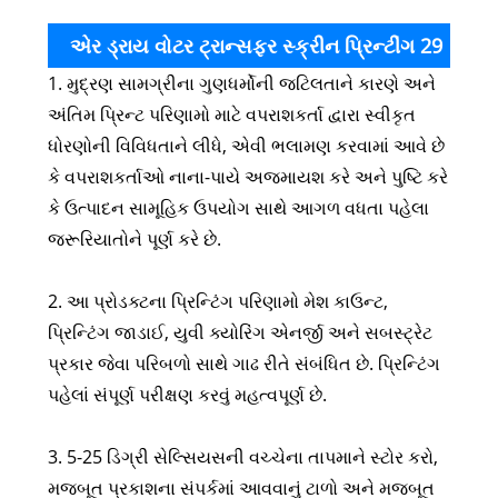
એર ડ્રાય વોટર ટ્રાન્સફર સ્ક્રીન પ્રિન્ટીંગ 29
1. મુદ્રણ સામગ્રીના ગુણધર્મોની જટિલતાને કારણે અને
સીરીઝ કલર ઇંક માટે સાવચેતીઓ
અંતિમ પ્રિન્ટ પરિણામો માટે વપરાશકર્તા દ્વારા સ્વીકૃત
ધોરણોની વિવિધતાને લીધે, એવી ભલામણ કરવામાં આવે છે
કે વપરાશકર્તાઓ નાના-પાયે અજમાયશ કરે અને પુષ્ટિ કરે
કે ઉત્પાદન સામૂહિક ઉપયોગ સાથે આગળ વધતા પહેલા
જરૂરિયાતોને પૂર્ણ કરે છે.
2. આ પ્રોડક્ટના પ્રિન્ટિંગ પરિણામો મેશ કાઉન્ટ,
પ્રિન્ટિંગ જાડાઈ, યુવી ક્યોરિંગ એનર્જી અને સબસ્ટ્રેટ
પ્રકાર જેવા પરિબળો સાથે ગાઢ રીતે સંબંધિત છે. પ્રિન્ટિંગ
પહેલાં સંપૂર્ણ પરીક્ષણ કરવું મહત્વપૂર્ણ છે.
3. 5-25 ડિગ્રી સેલ્સિયસની વચ્ચેના તાપમાને સ્ટોર કરો,
મજબૂત પ્રકાશના સંપર્કમાં આવવાનું ટાળો અને મજબૂત