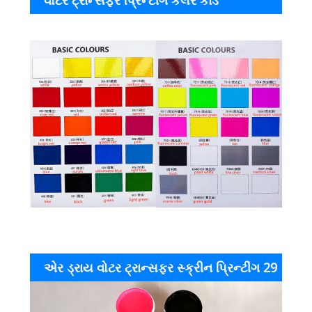
વોટર ટ્રાન્સફર પ્રિન્ટીંગ કલર કાર્ડ
એર ડ્રાય વોટર ટ્રાન્સફર સ્ક્રીન પ્રિન્ટીંગ 29
સીરીઝ કલર ઇન્કનું ઉત્પાદન પ્રદર્શન