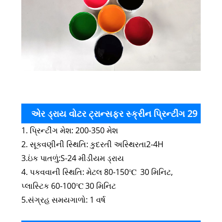
એર ડ્રાય વોટર ટ્રાન્સફર સ્ક્રીન પ્રિન્ટીંગ 29
1. પ્રિન્ટીંગ મેશ: 200-350 મેશ
સીરીઝ કલર ઇંકના પ્રિન્ટીંગ પરિમાણો
2. સૂકવણીની સ્થિતિ: કુદરતી અસ્થિરતા2-4H
3.ઇંક પાતળું:S-24 મીડીયમ ડ્રાય
4. પકવવાની સ્થિતિ: મેટલ 80-150℃ 30 મિનિટ,
પ્લાસ્ટિક 60-100℃ 30 મિનિટ
5.સંગ્રહ સમયગાળો: 1 વર્ષ