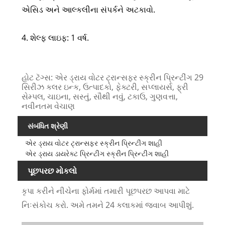
એસિડ અને આલ્કલીના સંપર્કને અટકાવો.
4. શેલ્ફ લાઇફ: 1 વર્ષ.
હોટ ટૅગ્સ: એર ડ્રાય વોટર ટ્રાન્સફર સ્ક્રીન પ્રિન્ટીંગ 29
સિરીઝ કલર ઇન્ક, ઉત્પાદકો, ફેક્ટરી, સપ્લાયર્સ, ફ્રી
સેમ્પલ, ચાઇના, સસ્તું, સૌથી નવું, ટકાઉ, ગુણવત્તા,
નવીનતમ વેચાણ
સંબંધિત શ્રેણી
એર ડ્રાય વોટર ટ્રાન્સફર સ્ક્રીન પ્રિન્ટીંગ શાહી
એર ડ્રાય ડાયરેક્ટ પ્રિન્ટીંગ સ્ક્રીન પ્રિન્ટીંગ શાહી
પૂછપરછ મોકલો
કૃપા કરીને નીચેના ફોર્મમાં તમારી પૂછપરછ આપવા માટે
નિઃસંકોચ કરો. અમે તમને 24 કલાકમાં જવાબ આપીશું.