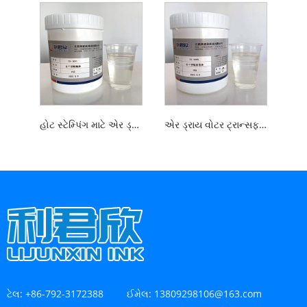
હોટ સ્ટેમ્પિંગ માટે એર ડ્રાય વોટર ટ્રાન્સફર સ્ક્રીન પ્રિન્ટીંગ બેરિયર શાહી
એર ડ્રાય વોટર ટ્રાન્સફર સ્ક્રીન બેરિયર વાર્નિશ
ટેલ:
+86-792-3172388
ઈમેલ:
13809298106@163.com