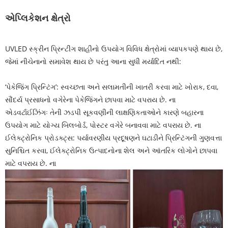
એપ્લિકેશન ક્ષેત્રો
UVLED સ્ક્રીન પ્રિન્ટીંગ શાહીનો ઉપયોગ વિવિધ ક્ષેત્રોમાં વ્યાપકપણે થાય છે,
જેમાં નીચેનાનો સમાવેશ થાય છે પરંતુ આના સુધી મર્યાદિત નથી:
‘પેકેજિંગ પ્રિન્ટિંગ’: સ્વચ્છતા અને સલામતીની ખાતરી કરવા માટે ખોરાક, દવા,
સૌંદર્ય પ્રસાધનો વગેરેના પેકેજિંગને છાપવા માટે વપરાય છે. ના
એડવર્ટાઈઝિંગઃ તેની ઝડપી સૂકવણીની લાક્ષણિકતાઓને કારણે બહારના
ઉપયોગ માટે યોગ્ય બિલબોર્ડ, પોસ્ટર વગેરે બનાવવા માટે વપરાય છે. ના
ઈલેક્ટ્રોનિક પ્રોડક્ટ્સ: પર્યાવરણીય પ્રદૂષણને ઘટાડીને પ્રિન્ટિંગની ગુણવત્તા
સુનિશ્ચિત કરવા, ઈલેક્ટ્રોનિક ઉત્પાદનોના શેલ અને આંતરિક લોગોને છાપવા
માટે વપરાય છે. ના