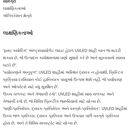
સામગ્રી
લાક્ષણિકતાઓ
એપ્લિકેશન ક્ષેત્રો
લાક્ષણિકતાઓ
‘ફાસ્ટ ક્યોરિંગ’: અલ્ટ્રાવાયોલેટ લાઇટ હેઠળ UVLED શાહી તરત જ મટાડી
શકાય છે, જે ઉત્પાદન કાર્યક્ષમતામાં ઘણો સુધારો કરે છે અને સૂકવવાનો સમય
ઘટાડે છે’.
‘પર્યાવરણને અનુકૂળ’: UVLED શાહીમાં અસ્થિર દ્રાવક ન હોવાથી, પ્રિન્ટિંગ
પ્રક્રિયા દરમિયાન કોઈ હાનિકારક વાયુઓ ઉત્પન્ન થશે નહીં, જે પર્યાવરણ
અને ઓપરેટરો માટે વધુ સુરક્ષિત છે’.
‘ઉચ્ચ ચળકાટ અને તેજસ્વી રંગો’: UVLED શાહીમાં સારા ચળકાટ અને
તેજસ્વી રંગો છે, જે વિવિધ પ્રિન્ટીંગ જરૂરિયાતો માટે યોગ્ય છે.
‘પાણી-પ્રતિરોધક, દ્રાવક-પ્રતિરોધક અને વસ્ત્રો-પ્રતિરોધક’: UVLED શાહીમાં
ઉચ્ચ જળ પ્રતિકાર, દ્રાવક પ્રતિકાર અને ઉપચાર પછી વસ્ત્રો પ્રતિકાર
હોય છે, અને તે વિવિધ સબસ્ટ્રેટ માટે યોગ્ય છે.