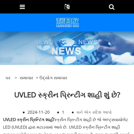
ઘર
>
સમાચાર
>
ઉદ્યોગ સમાચાર
UVLED સ્ક્રીન પ્રિન્ટીંગ શાહી શું છે?
●
2024-11-20
●
1
●
મને એક સંદેશ આપો
UVLED સ્ક્રીન પ્રિન્ટિંગ શાહી’
સ્ક્રીન પ્રિન્ટીંગ શાહી છે જે અલ્ટ્રાવાયોલેટ
LED (UVLED) દ્વારા મટાડવામાં આવે છે. UVLED સ્ક્રીન પ્રિન્ટીંગ શાહી