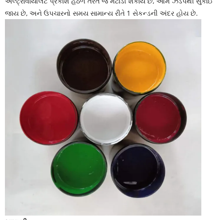
અલ્ટ્રાવાયોલેટ પ્રકાશ હેઠળ તરત જ મટાડી શકાય છે, આમ ઝડપથી સુકાઈ
જાય છે, અને ઉપચારનો સમય સામાન્ય રીતે 1 સેકન્ડની અંદર હોય છે.