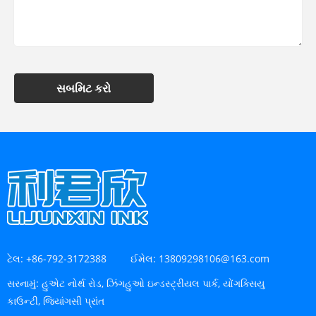
સબમિટ કરો
ટેલ:
+86-792-3172388
ઈમેલ:
13809298106@163.com
સરનામું:
હુએટ નોર્થ રોડ, ઝિંગહુઓ ઇન્ડસ્ટ્રીયલ પાર્ક, યોંગક્સિયુ
કાઉન્ટી, જિયાંગસી પ્રાંત