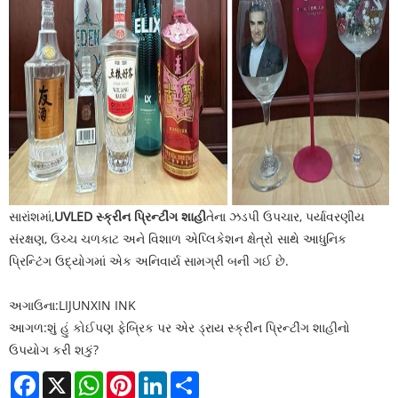
સારાંશમાં,
UVLED સ્ક્રીન પ્રિન્ટીંગ શાહી
તેના ઝડપી ઉપચાર, પર્યાવરણીય
સંરક્ષણ, ઉચ્ચ ચળકાટ અને વિશાળ એપ્લિકેશન ક્ષેત્રો સાથે આધુનિક
પ્રિન્ટિંગ ઉદ્યોગમાં એક અનિવાર્ય સામગ્રી બની ગઈ છે.
અગાઉના:
LIJUNXIN INK
આગળ:
શું હું કોઈપણ ફેબ્રિક પર એર ડ્રાય સ્ક્રીન પ્રિન્ટીંગ શાહીનો
ઉપયોગ કરી શકું?
Facebook
X
WhatsApp
Pinterest
LinkedIn
Share