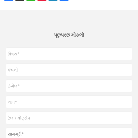
પૂછપરછ મોકલો