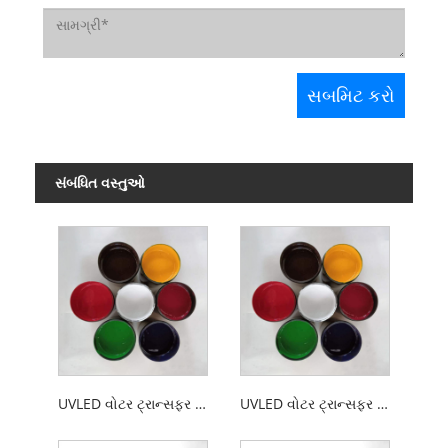
સંબંધિત વસ્તુઓ
UVLED વોટર ટ્રાન્સફર સ્ક્રીન પ્રિન્ટીંગ ગ્લાસ ઇંક
UVLED વોટર ટ્રાન્સફર સ્ક્રીન પ્રિન્ટિંગ સિરામિક ઇંક