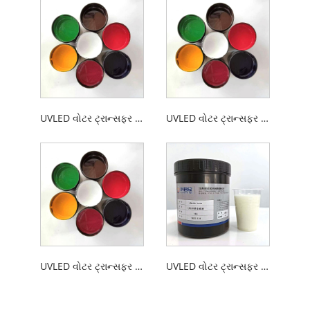
UVLED વોટર ટ્રાન્સફર સ્ક્રીન પ્રિન્ટીંગ ABS ઇંક
UVLED વોટર ટ્રાન્સફર સ્ક્રીન પ્રિન્ટીંગ પ્લાસ્ટિક શાહી
UVLED વોટર ટ્રાન્સફર સ્ક્રીન પ્રિન્ટિંગ સ્ટેનલેસ સ્ટીલ શાહી
UVLED વોટર ટ્રાન્સફર સ્ક્રીન પ્રિન્ટિંગ ગોલ્ડ સ્ટેમ્પિંગ પ્રાઈમર