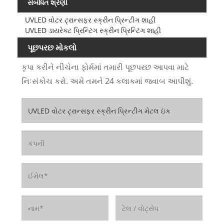
સંબંધિત શ્રેણી
UVLED વોટર ટ્રાન્સફર સ્ક્રીન પ્રિન્ટીંગ શાહી
UVLED ડાયરેક્ટ પ્રિન્ટિંગ સ્ક્રીન પ્રિન્ટિંગ શાહી
પૂછપરછ મોકલો
કૃપા કરીને નીચેના ફોર્મમાં તમારી પૂછપરછ આપવા માટે
નિઃસંકોચ કરો. અમે તમને 24 કલાકમાં જવાબ આપીશું.