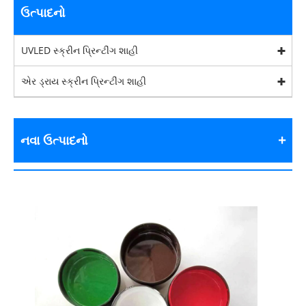
ઉત્પાદનો
UVLED સ્ક્રીન પ્રિન્ટીંગ શાહી
એર ડ્રાય સ્ક્રીન પ્રિન્ટીંગ શાહી
નવા ઉત્પાદનો