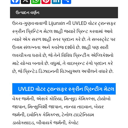
ઉત્પાદન વર્ણન
ઉચ્ચ-ગુણવત્તાવાળી Lijunxin ની UVLED વોટર ટ્રાન્સફર
સ્ક્રીન પ્રિન્ટિંગ મેટલ શાહી જ્યારે પ્રિન્ટ કરવામાં આવે
ત્યારે એક સરળ શાહી સ્તર પ્રદાન કરે છે. તે સબસ્ટ્રેટ પર
ઉત્તમ સંલગ્નતા અને કવરેજ દર્શાવે છે. શાહી પણ સારી
લવચીકતા ધરાવે છે, જે તેને વિવિધ પ્રિન્ટીંગ એપ્લિકેશનો
માટે યોગ્ય બનાવે છે. વધુમાં, તે વાઇબ્રન્ટ રંગો પ્રદાન કરે
છે, જે પ્રિન્ટેડ ડિઝાઇનની વિઝ્યુઅલ અપીલને વધારે છે.
UVLED વોટર ટ્રાન્સફર સ્ક્રીન પ્રિન્ટીંગ મેટલ
વેકર જર્મની, એસકે કોરિયા, મિત્સુઇ કેમિકલ્સ, ટોયોબો
શાહીનો ઉચ્ચ ગુણવત્તાનો પુરવઠો
જાપાન, મિત્સુબિશી જાપાન, નાન્યા તાઇવાન, બેયર
જર્મની, ઇવોનિક કેમિકલ્સ, ટેનોલ ટાઇટેનિયમ
ડાયોક્સાઇડ, બીવાયકે જર્મની, કેબોટ