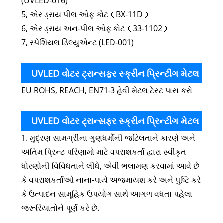
(UVLED-016)
5, એર ડ્રાય પીલ ઓફ કોટ（BX-11D）
6, એર ડ્રાય અન-પીલ ઓફ કોટ（33-1102）
7, સ્પેશિયલ ડિલ્યુએન્ટ (LED-001)
UVLED વોટર ટ્રાન્સફર સ્ક્રીન પ્રિન્ટીંગ મેટલ
EU ROHS, REACH, EN71-3 હેવી મેટલ ટેસ્ટ પાસ કરો
ઇન્ક પર્યાવરણીય સુરક્ષા શોધ
UVLED વોટર ટ્રાન્સફર સ્ક્રીન પ્રિન્ટીંગ મેટલ
1. મુદ્રણ સામગ્રીના ગુણધર્મોની જટિલતાને કારણે અને
શાહી માટે સાવચેતીઓ
અંતિમ પ્રિન્ટ પરિણામો માટે વપરાશકર્તા દ્વારા સ્વીકૃત
ધોરણોની વિવિધતાને લીધે, એવી ભલામણ કરવામાં આવે છે
કે વપરાશકર્તાઓ નાના-પાયે અજમાયશ કરે અને પુષ્ટિ કરે
કે ઉત્પાદન સામૂહિક ઉપયોગ સાથે આગળ વધતા પહેલા
જરૂરિયાતોને પૂર્ણ કરે છે.