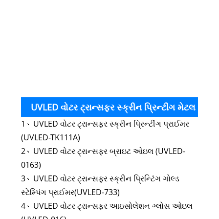
UVL
વોટર
ટ્રા
સ્ક્ર
પ્રિન
મેટલ
UVLED વોટર ટ્રાન્સફર સ્ક્રીન પ્રિન્ટીંગ મેટલ
1、UVLED વોટર ટ્રાન્સફર સ્ક્રીન પ્રિન્ટીંગ પ્રાઈમર
ઇન્ક સપોર્ટિંગ શાહી
(UVLED-TK111A)
2、UVLED વોટર ટ્રાન્સફર બ્રાઇટ ઓઇલ (UVLED-
0163)
3、UVLED વોટર ટ્રાન્સફર સ્ક્રીન પ્રિન્ટિંગ ગોલ્ડ
સ્ટેમ્પિંગ પ્રાઈમર(UVLED-733)
4、UVLED વોટર ટ્રાન્સફર આઇસોલેશન ગ્લોસ ઓઇલ