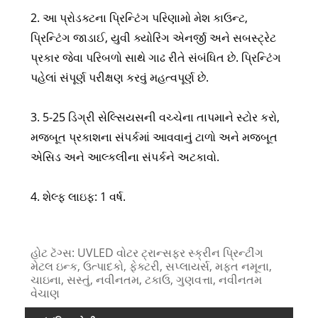
2. આ પ્રોડક્ટના પ્રિન્ટિંગ પરિણામો મેશ કાઉન્ટ,
પ્રિન્ટિંગ જાડાઈ, યુવી ક્યોરિંગ એનર્જી અને સબસ્ટ્રેટ
પ્રકાર જેવા પરિબળો સાથે ગાઢ રીતે સંબંધિત છે. પ્રિન્ટિંગ
પહેલાં સંપૂર્ણ પરીક્ષણ કરવું મહત્વપૂર્ણ છે.
3. 5-25 ડિગ્રી સેલ્સિયસની વચ્ચેના તાપમાને સ્ટોર કરો,
મજબૂત પ્રકાશના સંપર્કમાં આવવાનું ટાળો અને મજબૂત
એસિડ અને આલ્કલીના સંપર્કને અટકાવો.
4. શેલ્ફ લાઇફ: 1 વર્ષ.
હોટ ટૅગ્સ: UVLED વોટર ટ્રાન્સફર સ્ક્રીન પ્રિન્ટીંગ
મેટલ ઇન્ક, ઉત્પાદકો, ફેક્ટરી, સપ્લાયર્સ, મફત નમૂના,
ચાઇના, સસ્તું, નવીનતમ, ટકાઉ, ગુણવત્તા, નવીનતમ
વેચાણ