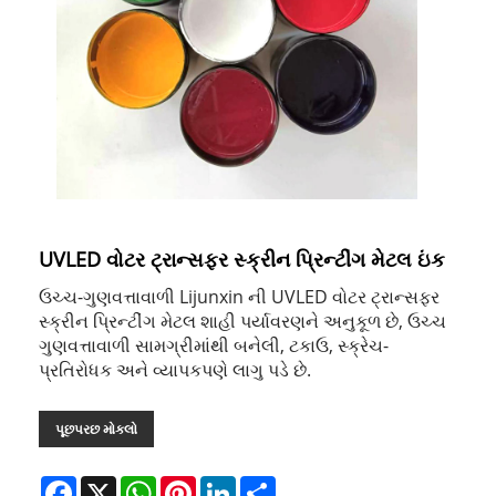
UVLED વોટર ટ્રાન્સફર સ્ક્રીન પ્રિન્ટીંગ મેટલ ઇંક
ઉચ્ચ-ગુણવત્તાવાળી Lijunxin ની UVLED વોટર ટ્રાન્સફર
સ્ક્રીન પ્રિન્ટીંગ મેટલ શાહી પર્યાવરણને અનુકૂળ છે, ઉચ્ચ
ગુણવત્તાવાળી સામગ્રીમાંથી બનેલી, ટકાઉ, સ્ક્રેચ-
પ્રતિરોધક અને વ્યાપકપણે લાગુ પડે છે.
પૂછપરછ મોકલો
Facebook
X
WhatsApp
Pinterest
LinkedIn
Share