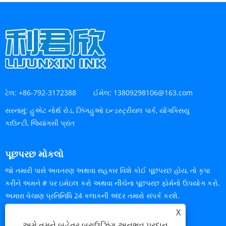
ટેલ:
+86-792-3172388
ઈમેલ:
13809298106@163.com
સરનામું:
હુએટ નોર્થ રોડ, ઝિંગહુઓ ઇન્ડસ્ટ્રીયલ પાર્ક, યોંગક્સિયુ
કાઉન્ટી, જિયાંગસી પ્રાંત
પૂછપરછ મોકલો
જો તમારી પાસે અવતરણ અથવા સહકાર વિશે કોઈ પૂછપરછ હોય, તો કૃપા
કરીને અમને # પર ઇમેઇલ કરો અથવા નીચેના પૂછપરછ ફોર્મનો ઉપયોગ કરો.
અમારા વેચાણ પ્રતિનિધિ 24 કલાકની અંદર તમારો સંપર્ક કરશે.
X
હવે પૂછપરછ
અમે તમને બહેતર બ્રાઉઝિંગ અનુભવ પ્રદાન