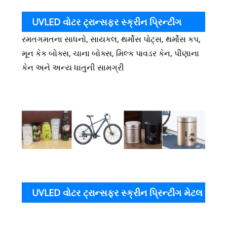
UVLED વોટર ટ્રાન્સફર સ્ક્રીન પ્રિન્ટીંગ
રમતગમતના સાધનો, સાયકલ, થર્મોસ પોટ્સ, થર્મોસ કપ,
મેટાલિક ઇન્કની એપ્લિકેશન
મૂન કેક બોક્સ, ચાના બોક્સ, મિલ્ક પાવડર કેન, પીણાના
કેન અને અન્ય ધાતુની સામગ્રી
UVLED વોટર ટ્રાન્સફર સ્ક્રીન પ્રિન્ટીંગ મેટલ
ઉત્પ
નામ
શાહીનું પ્રિન્ટીંગ પ્રદર્શન